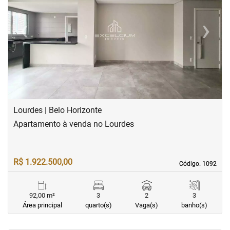
‹
›
Previous
Next
Lourdes | Belo Horizonte
Apartamento à venda no Lourdes
R$ 1.922.500,00
Código. 1092
Código. 1092
92,00 m²
3
2
3
Área principal
quarto(s)
Vaga(s)
banho(s)