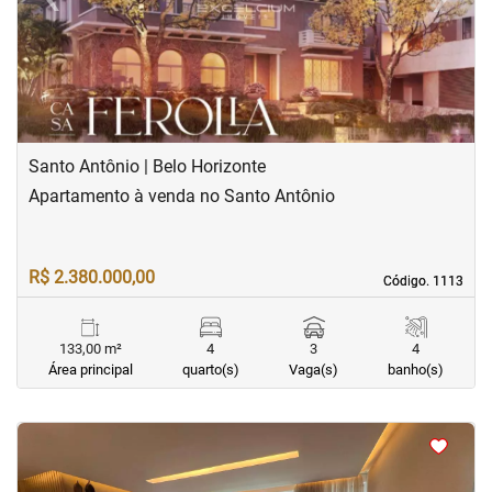
Previous
Next
Santo Antônio | Belo Horizonte
Apartamento à venda no Santo Antônio
R$ 2.380.000,00
Código. 1113
Código. 1113
133,00 m²
4
3
4
Área principal
quarto(s)
Vaga(s)
banho(s)
<
<
<
<