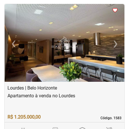
<
<
<
<
‹
›
Previous
Next
Lourdes | Belo Horizonte
Apartamento à venda no Lourdes
R$ 1.205.000,00
Código. 1583
Código. 1583