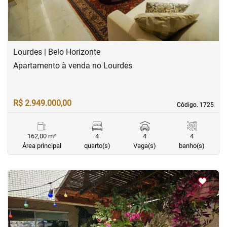
Lourdes | Belo Horizonte
Apartamento à venda no Lourdes
R$ 2.949.000,00
Código. 1725
Código. 1725
162,00 m²
4
4
4
Área principal
quarto(s)
Vaga(s)
banho(s)
<
<
<
<