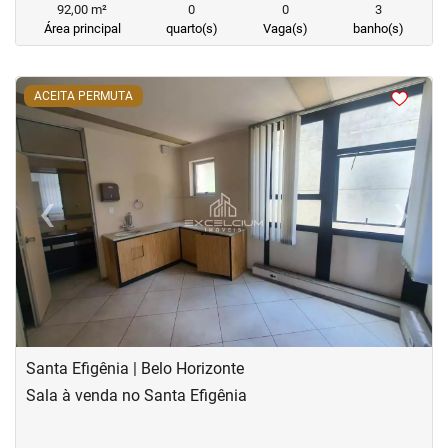
92,00 m²
0
0
3
Área principal
quarto(s)
Vaga(s)
banho(s)
<
<
<
<
ACEITA PERMUTA
‹
›
Previous
Next
Santa Efigênia | Belo Horizonte
Sala à venda no Santa Efigênia