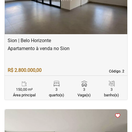
Sion | Belo Horizonte
Apartamento à venda no Sion
R$ 2.800.000,00
Código. 2
Código. 2
150,00 m²
3
3
3
Área principal
quarto(s)
Vaga(s)
banho(s)
<
<
<
<