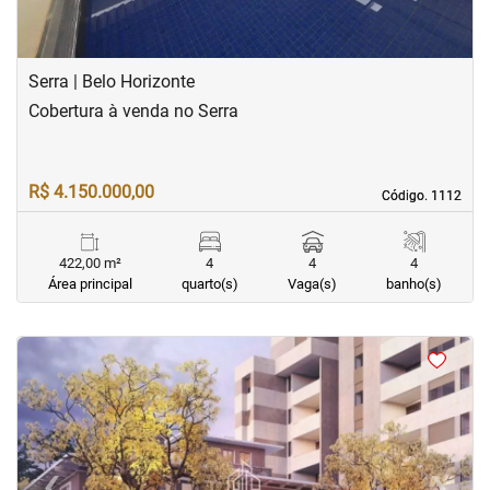
Serra | Belo Horizonte
Cobertura à venda no Serra
R$ 4.150.000,00
Código. 1112
Código. 1112
422,00 m²
4
4
4
Área principal
quarto(s)
Vaga(s)
banho(s)
<
<
<
<
‹
›