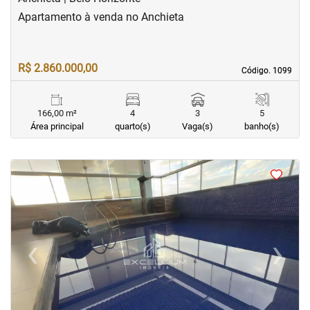
Apartamento à venda no Anchieta
R$ 2.860.000,00
Código. 1099
Código. 1099
166,00 m²
4
3
5
Área principal
quarto(s)
Vaga(s)
banho(s)
<
<
<
<
‹
›
Previous
Next