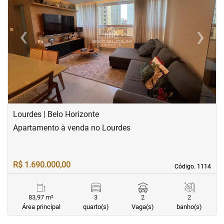
‹
›
Previous
Next
Lourdes | Belo Horizonte
Apartamento à venda no Lourdes
R$ 1.690.000,00
Código. 1114
Código. 1114
83,97 m²
3
2
2
Área principal
quarto(s)
Vaga(s)
banho(s)