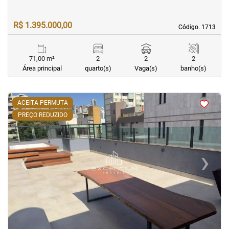
R$ 1.395.000,00
Código. 1713
Código. 1713
71,00 m²
2
2
2
Área principal
quarto(s)
Vaga(s)
banho(s)
<
<
<
<
ACEITA PERMUTA
PREÇO REDUZIDO
‹
›
Previous
Next