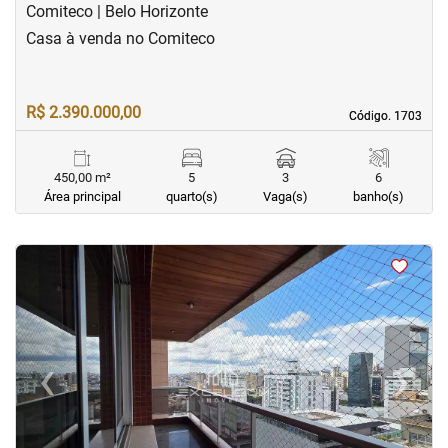
Comiteco | Belo Horizonte
Casa à venda no Comiteco
R$ 2.390.000,00
Código. 1703
Código. 1703
450,00 m²
5
3
6
Área principal
quarto(s)
Vaga(s)
banho(s)
<
<
<
<
‹
›
Previous
Next