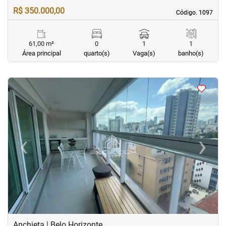
R$ 350.000,00
Código. 1097
Código. 1097
61,00 m²
0
1
1
Área principal
quarto(s)
Vaga(s)
banho(s)
<
<
<
<
‹
›
Previous
Next
Anchieta | Belo Horizonte