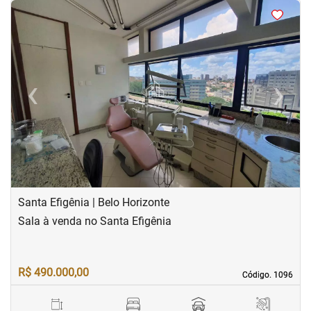
<
<
<
<
‹
›
Previous
Next
Santa Efigênia | Belo Horizonte
Sala à venda no Santa Efigênia
R$ 490.000,00
Código. 1096
Código. 1096