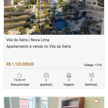
‹
›
Previous
Next
Vila da Serra | Nova Lima
Apartamento à venda no Vila da Serra
R$ 1.120.000,00
Código. 1710
Código. 1710
73,00 m²
2
2
2
Área principal
quarto(s)
Vaga(s)
banho(s)
<
<
<
<