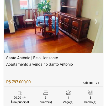
‹
›
Previous
Next
Santo Antônio | Belo Horizonte
Apartamento à venda no Santo Antônio
R$ 797.000,00
Código. 1711
Código. 1711
90,00 m²
3
1
3
Área principal
quarto(s)
Vaga(s)
banho(s)