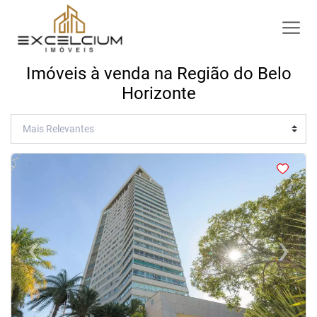
Imóveis à venda na Região do Belo
Horizonte
<
<
<
<
‹
›
Previous
Next