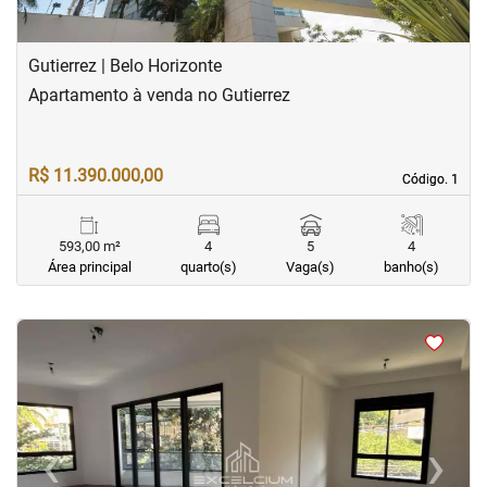
Gutierrez | Belo Horizonte
Apartamento à venda no Gutierrez
R$ 11.390.000,00
Código. 1
Código. 1
593,00 m²
4
5
4
Área principal
quarto(s)
Vaga(s)
banho(s)
<
<
<
<
‹
›
Previous
Next