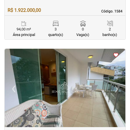
R$ 1.922.000,00
Código. 1584
Código. 1584
94,00 m²
3
0
2
Área principal
quarto(s)
Vaga(s)
banho(s)
<
<
<
<
‹
›
Previous
Next