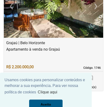
‹
›
Previous
Next
Grajaú | Belo Horizonte
Apartamento à venda no Grajaú
R$ 2.200.000,00
Código. 1746
Código. 1746
Usamos cookies para personalizar conteúdos e
305,00 m²
4
2
4
melhorar a sua experiência. Para ver nossa
Área principal
quarto(s)
Vaga(s)
banho(s)
política de cookies
Clique aqui
Aceito
Mais Filtros