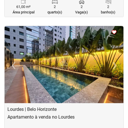
61,00 m²
2
2
2
Área principal
quarto(s)
Vaga(s)
banho(s)
<
<
<
<
‹
›
Previous
Next
Lourdes | Belo Horizonte
Apartamento à venda no Lourdes