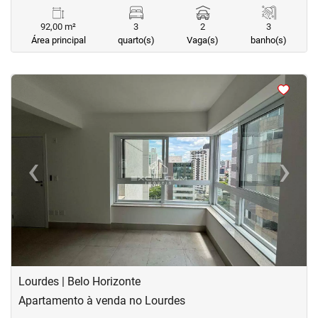
92,00 m²
3
2
3
Área principal
quarto(s)
Vaga(s)
banho(s)
<
<
<
<
‹
›
Previous
Next
Lourdes | Belo Horizonte
Apartamento à venda no Lourdes