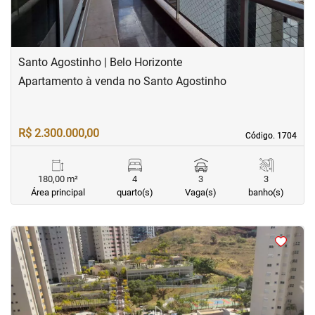
Santo Agostinho | Belo Horizonte
Apartamento à venda no Santo Agostinho
R$ 2.300.000,00
Código. 1704
Código. 1704
180,00 m²
4
3
3
Área principal
quarto(s)
Vaga(s)
banho(s)
<
<
<
<