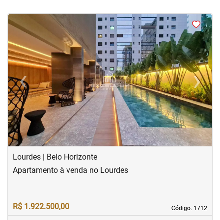
<
<
<
<
‹
›
Previous
Next
Lourdes | Belo Horizonte
Apartamento à venda no Lourdes
R$ 1.922.500,00
Código. 1712
Código. 1712