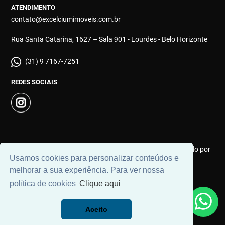
ATENDIMENTO
contato@excelciumimoveis.com.br
Rua Santa Catarina, 1627 – Sala 901 - Lourdes - Belo Horizonte
(31) 9 7167-7251
REDES SOCIAIS
© 2026 | Excelcium Imóveis | CRECI: MGJ 9183 | Desenvolvido por
Usamos cookies para personalizar conteúdos e
Universal Software.
melhorar a sua experiência. Para ver nossa
política de cookies
Clique aqui
Aceito