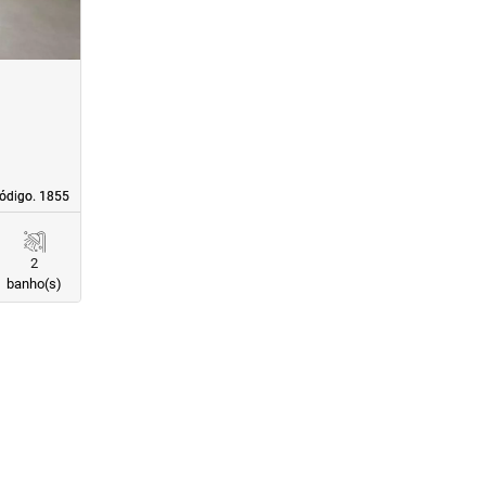
ódigo. 1855
ódigo. 1855
2
banho(s)