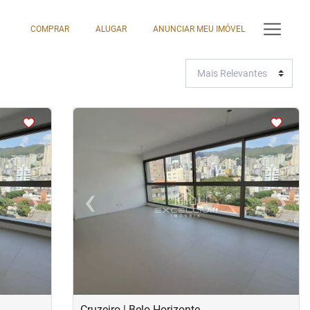
COMPRAR
ALUGAR
ANUNCIAR MEU IMÓVEL
<
<
<
<
›
‹
›
Next
Previous
Next
Cruzeiro | Belo Horizonte