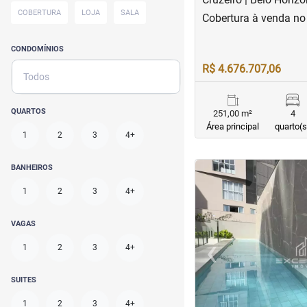
COBERTURA
LOJA
SALA
Cobertura à venda no
CONDOMÍNIOS
R$ 4.676.707,06
Todos
QUARTOS
251,00 m²
4
Área principal
quarto(s
1
2
3
4+
<
<
<
<
BANHEIROS
1
2
3
4+
VAGAS
‹
1
2
3
4+
Previous
SUITES
1
2
3
4+