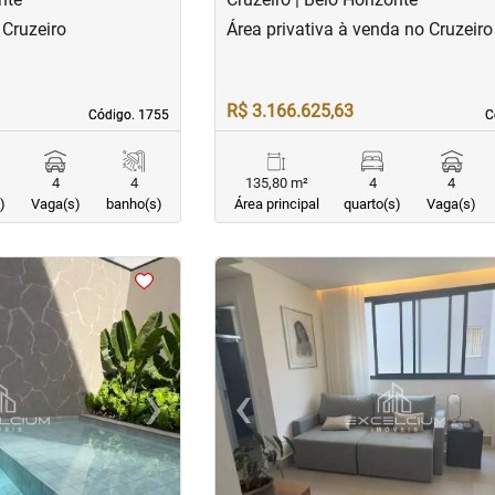
 Cruzeiro
Área privativa à venda no Cruzeiro
R$ 3.166.625,63
Código. 1755
Código. 1755
C
C
4
4
135,80 m²
4
4
)
Vaga(s)
banho(s)
Área principal
quarto(s)
Vaga(s)
<
<
<
<
›
‹
Next
Previous