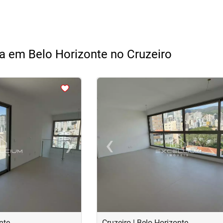
a em Belo Horizonte no Cruzeiro
<
<
<
<
›
‹
Next
Previous
nte
Cruzeiro | Belo Horizonte