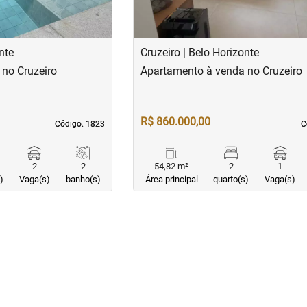
nte
Cruzeiro | Belo Horizonte
no Cruzeiro
Apartamento à venda no Cruzeiro
R$ 860.000,00
Código. 1823
Código. 1823
C
C
2
2
54,82 m²
2
1
)
Vaga(s)
banho(s)
Área principal
quarto(s)
Vaga(s)