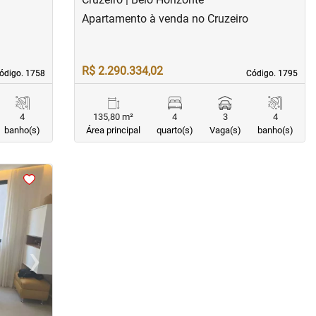
Apartamento à venda no Cruzeiro
R$ 2.290.334,02
ódigo. 1758
ódigo. 1758
Código. 1795
Código. 1795
4
135,80 m²
4
3
4
banho(s)
Área principal
quarto(s)
Vaga(s)
banho(s)
›
Next