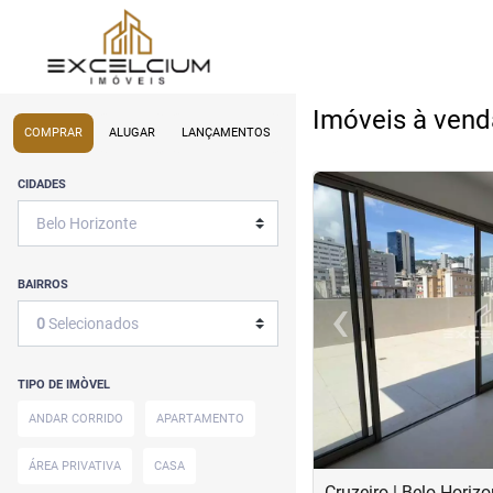
Imóveis à vend
COMPRAR
ALUGAR
LANÇAMENTOS
<
<
<
<
CIDADES
BAIRROS
‹
0
Selecionados
Previous
TIPO DE IMÒVEL
ANDAR CORRIDO
APARTAMENTO
ÁREA PRIVATIVA
CASA
Cruzeiro | Belo Horizo