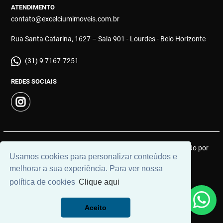
ATENDIMENTO
contato@excelciumimoveis.com.br
Rua Santa Catarina, 1627 – Sala 901 - Lourdes - Belo Horizonte
(31) 9 7167-7251
REDES SOCIAIS
© 2026 | Excelcium Imóveis | CRECI: MGJ 9183 | Desenvolvido por
Usamos cookies para personalizar conteúdos e
Universal Software.
melhorar a sua experiência. Para ver nossa
política de cookies
Clique aqui
Aceito