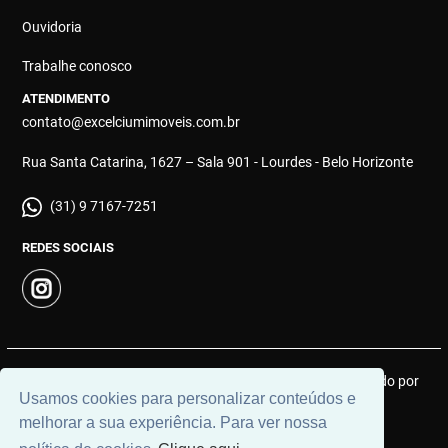
Ouvidoria
Trabalhe conosco
ATENDIMENTO
contato@excelciumimoveis.com.br
Rua Santa Catarina, 1627 – Sala 901 - Lourdes - Belo Horizonte
(31) 9 7167-7251
REDES SOCIAIS
© 2026 | Excelcium Imóveis | CRECI: MGJ 9183 | Desenvolvido por
Usamos cookies para personalizar conteúdos e
Universal Software.
melhorar a sua experiência. Para ver nossa