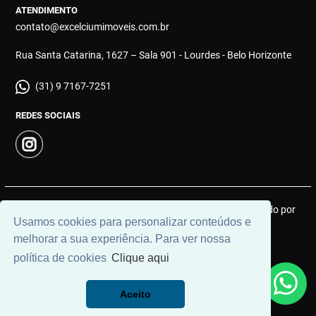
ATENDIMENTO
contato@excelciumimoveis.com.br
Rua Santa Catarina, 1627 – Sala 901 - Lourdes - Belo Horizonte
(31) 9 7167-7251
REDES SOCIAIS
© 2026 | Excelcium Imóveis | CRECI: MGJ 9183 | Desenvolvido por
Usamos cookies para personalizar conteúdos e
Universal Software.
melhorar a sua experiência. Para ver nossa
política de cookies
Clique aqui
Aceito