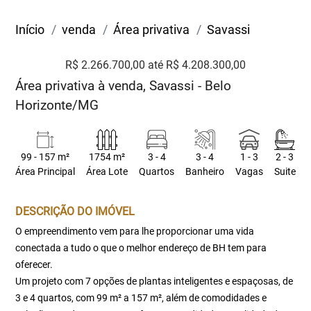
Início
venda
Área privativa
Savassi
R$ 2.266.700,00 até R$ 4.208.300,00
Área privativa à venda, Savassi - Belo
Horizonte/MG
99 - 157 m²
1754 m²
3 - 4
3 - 4
1 - 3
2 - 3
Área Principal
Área Lote
Quartos
Banheiro
Vagas
Suite
DESCRIÇÃO DO IMÓVEL
O empreendimento vem para lhe proporcionar uma vida
conectada a tudo o que o melhor endereço de BH tem para
oferecer.
Um projeto com 7 opções de plantas inteligentes e espaçosas, de
3 e 4 quartos, com 99 m² a 157 m², além de comodidades e