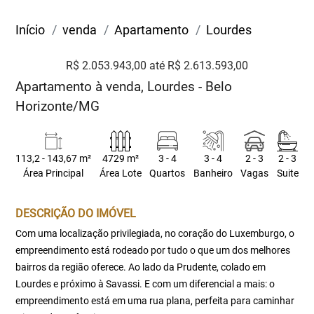
Início
venda
Apartamento
Lourdes
R$ 2.053.943,00 até R$ 2.613.593,00
Apartamento à venda, Lourdes - Belo
Horizonte/MG
113,2 - 143,67 m²
4729 m²
3 - 4
3 - 4
2 - 3
2 - 3
Área Principal
Área Lote
Quartos
Banheiro
Vagas
Suite
DESCRIÇÃO DO IMÓVEL
Com uma localização privilegiada, no coração do Luxemburgo, o
empreendimento está rodeado por tudo o que um dos melhores
bairros da região oferece. Ao lado da Prudente, colado em
Lourdes e próximo à Savassi. E com um diferencial a mais: o
empreendimento está em uma rua plana, perfeita para caminhar