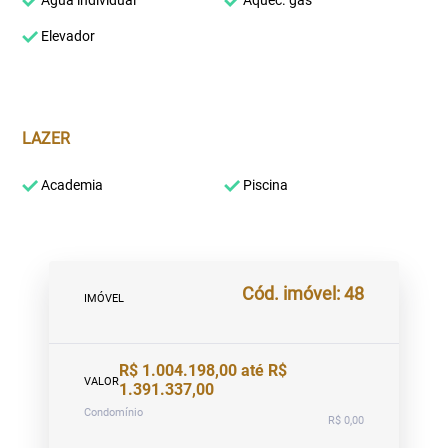
Água individual
Aquec. gás
Elevador
LAZER
Academia
Piscina
Cód. imóvel: 48
IMÓVEL
R$ 1.004.198,00 até R$
VALOR
1.391.337,00
Condomínio
R$ 0,00