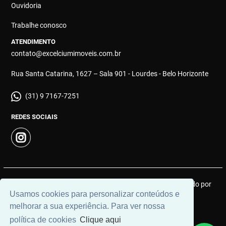
Ouvidoria
Trabalhe conosco
ATENDIMENTO
contato@excelciumimoveis.com.br
Rua Santa Catarina, 1627 – Sala 901 - Lourdes - Belo Horizonte
(31) 9 7167-7251
REDES SOCIAIS
© 2026 | Excelcium Imóveis | CRECI: MGJ 9183 | Desenvolvido por
Usamos cookies para personalizar conteúdos e
Universal Software.
melhorar a sua experiência. Para ver nossa
política de cookies
Clique aqui