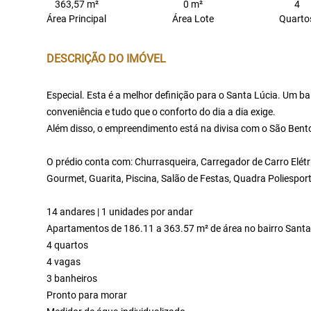
363,57 m²
0 m²
4
Área Principal
Área Lote
Quarto
DESCRIÇÃO DO IMÓVEL
Especial. Esta é a melhor definição para o Santa Lúcia. Um b
conveniência e tudo que o conforto do dia a dia exige.
Além disso, o empreendimento está na divisa com o São Bento.
O prédio conta com: Churrasqueira, Carregador de Carro Elétr
Gourmet, Guarita, Piscina, Salão de Festas, Quadra Poliesport
14 andares | 1 unidades por andar
Apartamentos de 186.11 a 363.57 m² de área no bairro Santa
4 quartos
4 vagas
3 banheiros
Pronto para morar