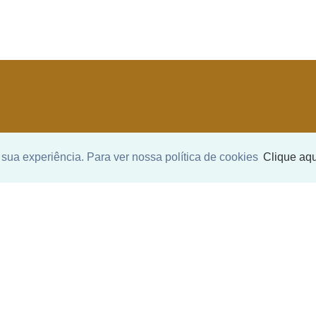
SEU NOME
*
sua experiência. Para ver nossa política de cookies
Clique aqu
SEU E-MAIL
*
ntrar imóvel
SEU TELEFONE
*
?