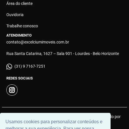
Área do cliente
Ouvidoria
Trabalhe conosco
ATENDIMENTO
contato@excelciumimoveis.com.br
Rua Santa Catarina, 1627 – Sala 901 - Lourdes - Belo Horizonte
(31) 9 7167-7251
REDES SOCIAIS
© 2026 | Excelcium Imóveis | CRECI: MGJ 9183 | Desenvolvido por
Usamos cookies para personalizar conteúdos e
Universal Software.
melhorar a sua experiência. Para ver nossa