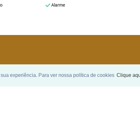
co
Alarme
SEU NOME
*
sua experiência. Para ver nossa política de cookies
Clique aqu
SEU E-MAIL
*
ntrar imóvel
SEU TELEFONE
*
?