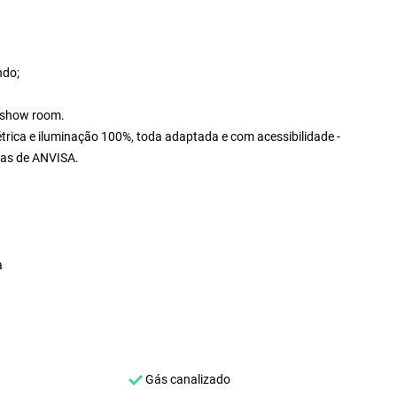
ndo;
a, show room.
trica e iluminação 100%, toda adaptada e com acessibilidade -
nças de ANVISA.
a
Gás canalizado