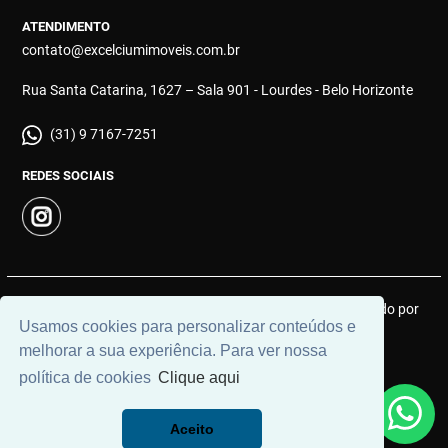
ATENDIMENTO
contato@excelciumimoveis.com.br
Rua Santa Catarina, 1627 – Sala 901 - Lourdes - Belo Horizonte
(31) 9 7167-7251
REDES SOCIAIS
© 2026 | Excelcium Imóveis | CRECI: MGJ 9183 | Desenvolvido por
Usamos cookies para personalizar conteúdos e
Universal Software.
melhorar a sua experiência. Para ver nossa
política de cookies
Clique aqui
Aceito