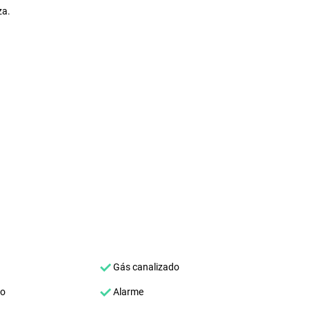
za.
Gás canalizado
co
Alarme