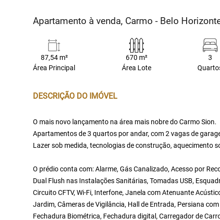
Apartamento à venda, Carmo - Belo Horizon
87,54 m²
670 m²
3
Área Principal
Área Lote
Quarto
DESCRIÇÃO DO IMÓVEL
O mais novo lançamento na área mais nobre do Carmo Sion.
Apartamentos de 3 quartos por andar, com 2 vagas de garag
Lazer sob medida, tecnologias de construção, aquecimento s
O prédio conta com: Alarme, Gás Canalizado, Acesso por Rec
Dual Flush nas Instalações Sanitárias, Tomadas USB, Esquadri
Circuito CFTV, Wi-Fi, Interfone, Janela com Atenuante Acústi
Jardim, Câmeras de Vigilância, Hall de Entrada, Persiana co
Fechadura Biométrica, Fechadura digital, Carregador de Carro