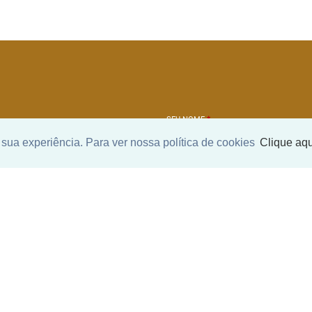
SEU NOME
*
sua experiência. Para ver nossa política de cookies
Clique aqu
SEU E-MAIL
*
ntrar imóvel
SEU TELEFONE
*
?
eocupe. Deixe seu email e
ue um especialista irá te