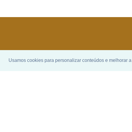
Usamos cookies para personalizar conteúdos e melhorar a 
Enco
ideal
Não se pr
telefone q