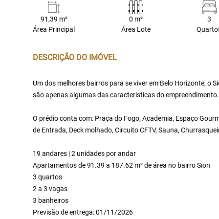
91,39 m²
0 m²
3
Área Principal
Área Lote
Quarto
DESCRIÇÃO DO IMÓVEL
Um dos melhores bairros para se viver em Belo Horizonte, o 
são apenas algumas das caracteristicas do empreendimento.
O prédio conta com: Praça do Fogo, Academia, Espaço Gourmet
de Entrada, Deck molhado, Circuito CFTV, Sauna, Churrasquei
19 andares | 2 unidades por andar
Apartamentos de 91.39 a 187.62 m² de área no bairro Sion
3 quartos
2 a 3 vagas
3 banheiros
Previsão de entrega: 01/11/2026