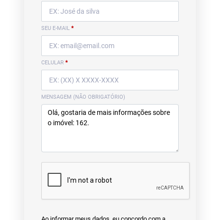
SEU E-MAIL
*
CELULAR
*
MENSAGEM (NÃO OBRIGATÓRIO)
Ao informar meus dados, eu concordo com a