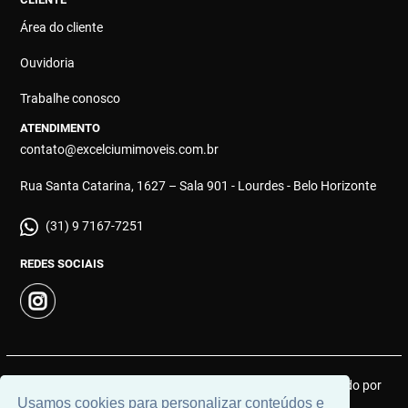
Área do cliente
Ouvidoria
Trabalhe conosco
ATENDIMENTO
contato@excelciumimoveis.com.br
Rua Santa Catarina, 1627 – Sala 901 - Lourdes - Belo Horizonte
(31) 9 7167-7251
REDES SOCIAIS
© 2026 | Excelcium Imóveis | CRECI: MGJ 9183 | Desenvolvido por
Usamos cookies para personalizar conteúdos e
Universal Software.