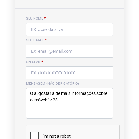
SEU NOME
*
SEU E-MAIL
*
CELULAR
*
MENSAGEM (NÃO OBRIGATÓRIO)